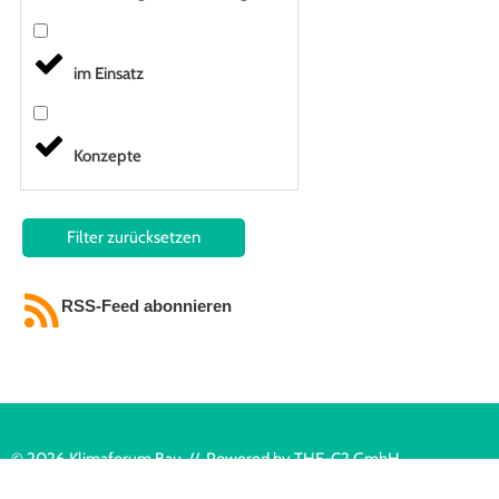
im Einsatz
Konzepte
Filter zurücksetzen
RSS-Feed abonnieren
© 2026 Klimaforum Bau // Powered by
THE-C2 GmbH
Datenschutz
Impressum