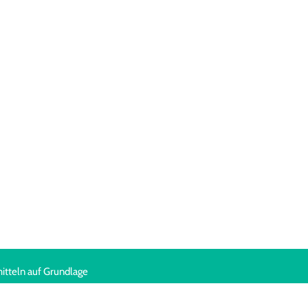
itteln auf Grundlage
ags beschlossenen