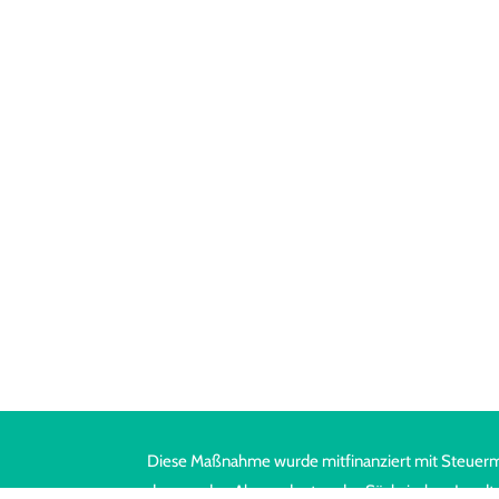
Diese Maßnahme wurde mitfinanziert mit Steuerm
des von den Abgeordneten des Sächsischen Landt