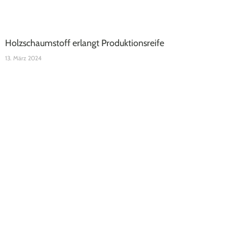
Holzschaumstoff erlangt Produktionsreife
13. März 2024
Mit der Entwicklung eines revolutionären Holzschaumstoffs wird die
Möbel- und Baubranche um eine vielseitige Zukunftstechnologie
bereichert. Die ökologische Materialinnovation kommt ohne
synthetische Bindemittel aus und kann herkömmliche Dämmstoffe,
Möbelplatten und Verpackungsmaterialien ersetzen.
Weiterlesen »