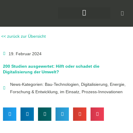
Zum
Inhalt
springen
DAS KLIMAFORUM BAU
<< zurück zur Übersicht
19. Februar 2024
200 Studien ausgewertet: Hilft oder schadet die
Digitalisierung der Umwelt?
News-Kategorien:
Bau-Technologien
,
Digitalisierung
,
Energie
,
Forschung & Entwicklung
,
im Einsatz
,
Prozess-Innovationen