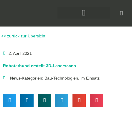
Zum
Inhalt
springen
DAS KLIMAFORUM BAU
<< zurück zur Übersicht
2. April 2021
Roboterhund erstellt 3D-Laserscans
News-Kategorien:
Bau-Technologien
,
im Einsatz