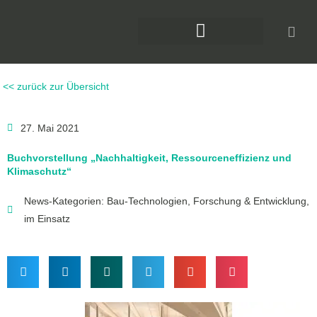
Zum
Inhalt
springen
DAS KLIMAFORUM BAU
<< zurück zur Übersicht
27. Mai 2021
Buchvorstellung „Nachhaltigkeit, Ressourceneffizienz und
Klimaschutz“
News-Kategorien:
Bau-Technologien
,
Forschung & Entwicklung
,
im Einsatz