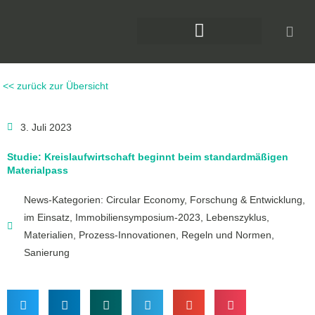
Zum
Inhalt
springen
DAS KLIMAFORUM BAU
<< zurück zur Übersicht
3. Juli 2023
Studie: Kreislaufwirtschaft beginnt beim standardmäßigen
Materialpass
News-Kategorien:
Circular Economy
,
Forschung & Entwicklung
,
im Einsatz
,
Immobiliensymposium-2023
,
Lebenszyklus
,
Materialien
,
Prozess-Innovationen
,
Regeln und Normen
,
Sanierung