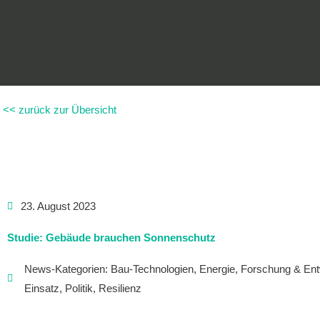
Zum
Inhalt
springen
<< zurück zur Übersicht
23. August 2023
Studie: Gebäude brauchen Sonnenschutz
News-Kategorien:
Bau-Technologien
,
Energie
,
Forschung & Ent
Einsatz
,
Politik
,
Resilienz