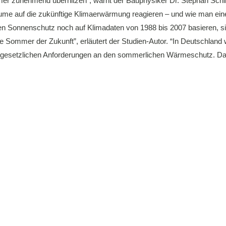
er zunehmend überhitzen”, warnt der Bauphysiker Dr. Stephan Schl
nräume auf die zukünftige Klimaerwärmung reagieren – und wie man ei
en Sonnenschutz noch auf Klimadaten von 1988 bis 2007 basieren, si
die Sommer der Zukunft”, erläutert der Studien-Autor. “In Deutschland 
ne gesetzlichen Anforderungen an den sommerlichen Wärmeschutz. D