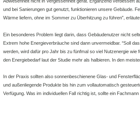
Abwesenheit nicht in Vergessenheit gerät. Ergänzend verbessert a
und bei Sanierungen gut genutzt, funktionieren unsere Gebäude. F
Wärme liefern, ohne im Sommer zu Überhitzung zu führen”, erläutert
Ein besonderes Problem liegt darin, dass Gebäudenutzer nicht sel
Extrem hohe Energieverbräuche sind dann unvermeidbar. “Soll 
werden, wird dafür pro Jahr bis zu fünfmal so viel Nutzenergie wie
den Energiebedarf laut der Studie mehr als halbieren. In den meis
In der Praxis sollten also sonnenbeschienene Glas- und Fensterfl
und außenliegende Produkte bis hin zum vollautomatisch gesteuer
Verfügung. Was im individuellen Fall richtig ist, sollte ein Fachmann 