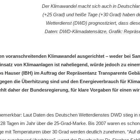
Der Klimawandel macht sich auch in Deutschla
(+25 Grad) und heiße Tage (+30 Grad) haben 
Wetterdienst (DWD) prognostiziert, dass diese
Daten: DWD-Klimadatensätze, Grafik: Repräs
en voranschreitenden Klimawandel ausgerichtet – weder bei Sa
nsatz von Klimaanlagen ist naheliegend, würde jedoch zu eine
os Hauser (IBH) im Auftrag der Repräsentanz Transparente Gebäu
gen die Überhitzung sind und den Energieverbrauch für Klimat
ehlt daher der Bundesregierung, für klare Vorgaben für einen 
 bemerkbar: Laut Daten des Deutschen Wetterdienstes DWD stieg in m
28 Tagen im Jahr über die 25-Grad-Marke. Bis 2007 waren es scho
ge mit Temperaturen über 30 Grad werden deutlich zunehmen. “Auf di