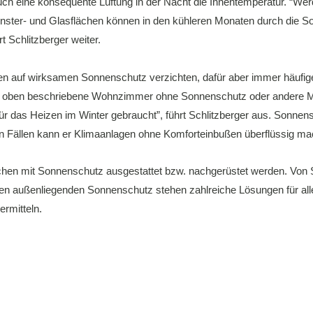
uch eine konsequente Lüftung in der Nacht die Innentemperatur. “We
enster- und Glasflächen können in den kühleren Monaten durch die So
 Schlitzberger weiter.
ten auf wirksamen Sonnenschutz verzichten, dafür aber immer häufig
das oben beschriebene Wohnzimmer ohne Sonnenschutz oder andere 
 für das Heizen im Winter gebraucht”, führt Schlitzberger aus. Sonnen
ten Fällen kann er Klimaanlagen ohne Komforteinbußen überflüssig m
ächen mit Sonnenschutz ausgestattet bzw. nachgerüstet werden. Von
ten außenliegenden Sonnenschutz stehen zahlreiche Lösungen für all
ermitteln.