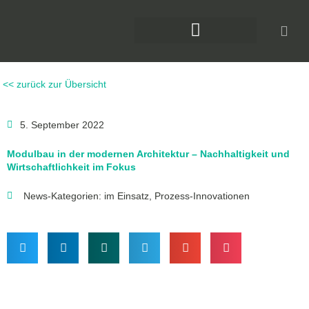
Zum
Inhalt
springen
DAS KLIMAFORUM BAU
<< zurück zur Übersicht
5. September 2022
Modulbau in der modernen Architektur – Nachhaltigkeit und
Wirtschaftlichkeit im Fokus
News-Kategorien:
im Einsatz
,
Prozess-Innovationen