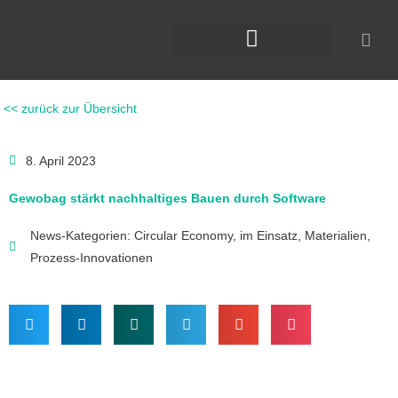
Zum
Inhalt
springen
DAS KLIMAFORUM BAU
<< zurück zur Übersicht
8. April 2023
Gewobag stärkt nachhaltiges Bauen durch Software
News-Kategorien:
Circular Economy
,
im Einsatz
,
Materialien
,
Prozess-Innovationen