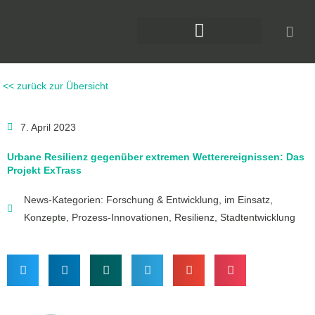
Zum
Inhalt
springen
DAS KLIMAFORUM BAU
<< zurück zur Übersicht
7. April 2023
Urbane Resilienz gegenüber extremen Wetterereignissen: Das
Projekt ExTrass
News-Kategorien:
Forschung & Entwicklung
,
im Einsatz
,
Konzepte
,
Prozess-Innovationen
,
Resilienz
,
Stadtentwicklung