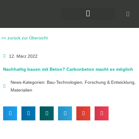
Zum
Inhalt
springen
DAS KLIMAFORUM BAU
<< zurück zur Übersicht
12. März 2022
Nachhaltig bauen mit Beton? Carbonbeton macht es möglich
News-Kategorien:
Bau-Technologien
,
Forschung & Entwicklung
,
Materialien