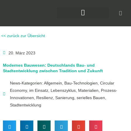
Zum
Inhalt
springen
DAS KLIMAFORUM BAU
<< zurück zur Übersicht
20. März 2023
Modernes Bauwesen: Deutschlands Bau- und
Stadtentwicklung zwischen Tradition und Zukunft
News-Kategorien:
Allgemein
,
Bau-Technologien
,
Circular
Economy
,
im Einsatz
,
Lebenszyklus
,
Materialien
,
Prozess-
Innovationen
,
Resilienz
,
Sanierung
,
serielles Bauen
,
Stadtentwicklung