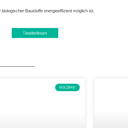
iologischer Baustoffe energieeffizient möglich ist.
weiterlesen
HOLZBAU