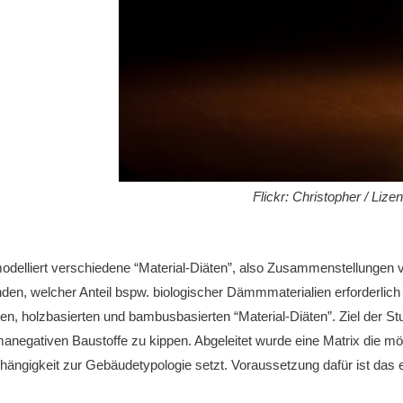
Flickr: Christopher / Liz
delliert verschiedene “Material-Diäten”, also Zusammenstellungen v
, welcher Anteil bspw. biologischer Dämmmaterialien erforderlich is
n, holzbasierten und bambusbasierten “Material-Diäten”. Ziel der Stu
anegativen Baustoffe zu kippen. Abgeleitet wurde eine Matrix die mö
ängigkeit zur Gebäudetypologie setzt. Voraussetzung dafür ist das er