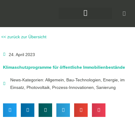
Zum
Inhalt
springen
DAS KLIMAFORUM BAU
<< zurück zur Übersicht
24. April 2023
Klimaschutzprogramme für öffentliche Immobilienbestände
News-Kategorien:
Allgemein
,
Bau-Technologien
,
Energie
,
im
Einsatz
,
Photovoltaik
,
Prozess-Innovationen
,
Sanierung