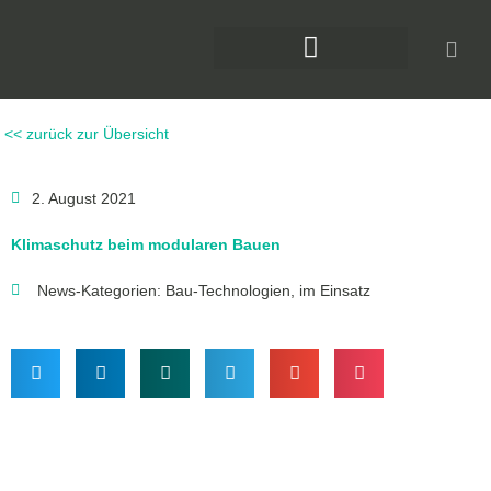
Zum
Inhalt
springen
DAS KLIMAFORUM BAU
<< zurück zur Übersicht
2. August 2021
Klimaschutz beim modularen Bauen
News-Kategorien:
Bau-Technologien
,
im Einsatz