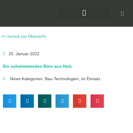
Zum
Inhalt
springen
DAS KLIMAFORUM BAU
<< zurück zur Übersicht
25. Januar 2022
Ein schwimmendes Büro aus Holz
News-Kategorien:
Bau-Technologien
,
im Einsatz