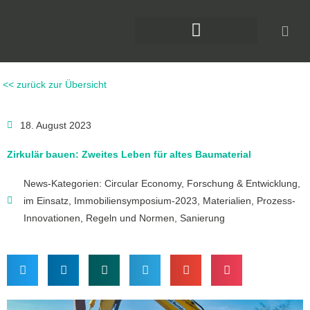
Zum
Inhalt
springen
DAS KLIMAFORUM BAU
<< zurück zur Übersicht
18. August 2023
Zirkulär bauen: Zweites Leben für altes Baumaterial
News-Kategorien:
Circular Economy
,
Forschung & Entwicklung
,
im Einsatz
,
Immobiliensymposium-2023
,
Materialien
,
Prozess-
Innovationen
,
Regeln und Normen
,
Sanierung