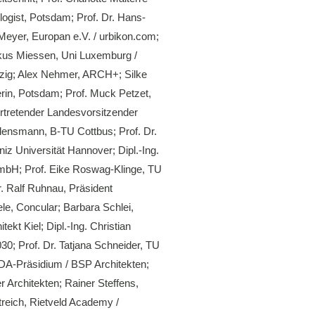
ogist, Potsdam; Prof. Dr. Hans-
Meyer, Europan e.V. / urbikon.com;
arkus Miessen, Uni Luxemburg /
ipzig; Alex Nehmer, ARCH+; Silke
rin, Potsdam; Prof. Muck Petzet,
vertretender Landesvorsitzender
llensmann, B-TU Cottbus; Prof. Dr.
iz Universität Hannover; Dipl.-Ing.
GmbH; Prof. Eike Roswag-Klinge, TU
. Ralf Ruhnau, Präsident
le, Concular; Barbara Schlei,
kt Kiel; Dipl.-Ing. Christian
0; Prof. Dr. Tatjana Schneider, TU
BDA-Präsidium / BSP Architekten;
Architekten; Rainer Steffens,
Streich, Rietveld Academy /