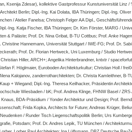
, Ksenija Zdesar), kollektive Gastprofessur Kunstuniversität Linz / ℅
chitekt Berlin; Dipl.-Ing. Kai Dolata, IBA Thüringen; Dipl.-Ing. Oliv
chen / Atelier Fanelsa; Christoph Felger AA Dipl., Geschäftsführend
ipl.-Ing. Katja Fischer, IBA Thüringen; Dr. Kim Förster, MARG / Univ
ten & Paläste; Prof. Dr. Nina Gribat, B-TU Cottbus; Prof. Anke Hagem
. Dr. Christine Hannemann, Universität Stuttgart / IWE-FG; Prof. Dr
Beckerath; Prof. Dr. Florian Hertweck, Uni Luxemburg / Studio Hertw
Christian Hiller, ARCH+; Angelika Hinterbrandner, kntxtr / spaceforfut
fan F. Höglmaier, Euroboden Architekturkultur; Christian Holl / frei0
Milena Kalojanov, zanderrotharchitekten; Dr. Christa Kamleithner, B-
 Kaup + Wiegand; Dipl.-Ing. Theresa Keilhacker, Präsidentin Architek
, Hochschule Wiesbaden / bK; Prof. Andrea Klinge, FHNW Basel / ZRS A
ja Knaus, BDA-Präsidium / Yonder Architektur und Design; Prof. Ber
enschaft; Frida Kopka, Architects for Future; Andreas Krüger, Belius
dt Neudenken / Runder Tisch Liegenschaftspolitik Berlin; Urs Kumberger,
ografie, Potsdam; Prof. Dr. Andres Lepik, TU München / Architekturm
Lorber, Lorber Paul Architekten; Ina Lülfsmann, DBZ Deutsche BauZeits