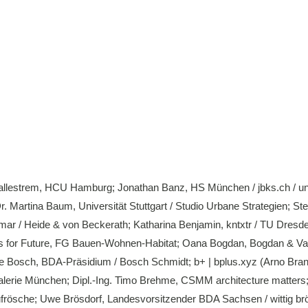
 Ballestrem, HCU Hamburg; Jonathan Banz, HS München / jbks.ch / unp
. Martina Baum, Universität Stuttgart / Studio Urbane Strategien; Ste
ar / Heide & von Beckerath; Katharina Benjamin, kntxtr / TU Dresde
ists for Future, FG Bauen-Wohnen-Habitat; Oana Bogdan, Bogdan & Va
rie Bosch, BDA-Präsidium / Bosch Schmidt; b+ | bplus.xyz (Arno Bra
galerie München; Dipl.-Ing. Timo Brehme, CSMM architecture matters
aufrösche; Uwe Brösdorf, Landesvorsitzender BDA Sachsen / wittig br