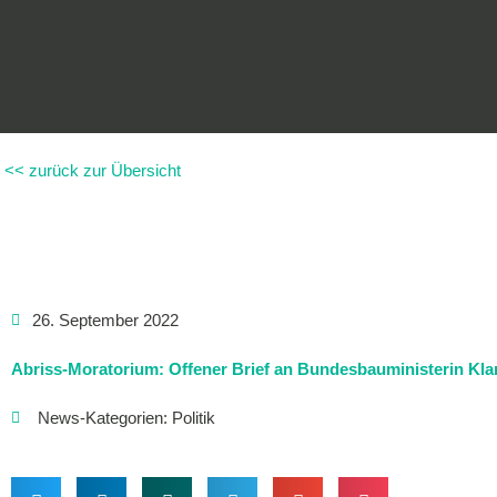
Zum
Inhalt
springen
<< zurück zur Übersicht
26. September 2022
Abriss-Moratorium: Offener Brief an Bundesbauministerin Kla
News-Kategorien:
Politik