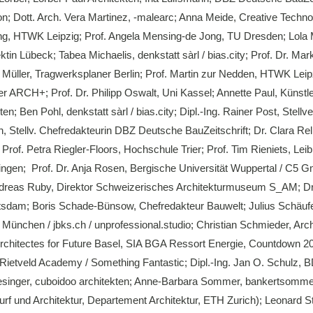
; Dott. Arch. Vera Martinez, -malearc; Anna Meide, Creative Technol
ing, HTWK Leipzig; Prof. Angela Mensing-de Jong, TU Dresden; Lola 
tin Lübeck; Tabea Michaelis, denkstatt sàrl / bias.city; Prof. Dr. M
an Müller, Tragwerksplaner Berlin; Prof. Martin zur Nedden, HTWK Le
RCH+; Prof. Dr. Philipp Oswalt, Uni Kassel; Annette Paul, Künstle
en; Ben Pohl, denkstatt sàrl / bias.city; Dipl.-Ing. Rainer Post, Stell
h, Stellv. Chefredakteurin DBZ Deutsche BauZeitschrift; Dr. Clara Re
of. Petra Riegler-Floors, Hochschule Trier; Prof. Tim Rieniets, Leibn
ingen; Prof. Dr. Anja Rosen, Bergische Universität Wuppertal / C5 
Andreas Ruby, Direktor Schweizerisches Architekturmuseum S_AM; Dr
otsdam; Boris Schade-Bünsow, Chefredakteur Bauwelt; Julius Schäufe
nchen / jbks.ch / unprofessional.studio; Christian Schmieder, Archite
chitectes for Future Basel, SIA BGA Ressort Energie, Countdown 203
Rietveld Academy / Something Fantastic; Dipl.-Ing. Jan O. Schulz, 
singer, cuboidoo architekten; Anne-Barbara Sommer, bankertsommer 
twurf und Architektur, Departement Architektur, ETH Zurich); Leonard 