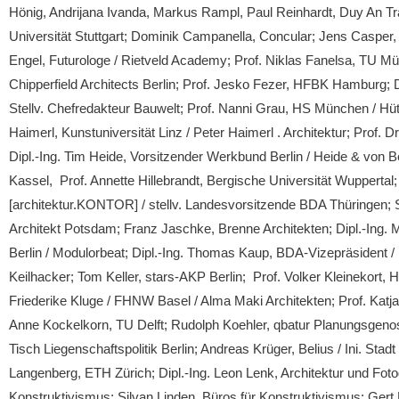
Hönig, Andrijana Ivanda, Markus Rampl, Paul Reinhardt, Duy An Tran
Universität Stuttgart; Dominik Campanella, Concular; Jens Casper, Ar
Engel, Futurologe / Rietveld Academy; Prof. Niklas Fanelsa, TU Mün
Chipperfield Architects Berlin; Prof. Jesko Fezer, HFBK Hamburg; D
Stellv. Chefredakteur Bauwelt; Prof. Nanni Grau, HS München / Hüt
Haimerl, Kunstuniversität Linz / Peter Haimerl . Architektur; Prof
Dipl.-Ing. Tim Heide, Vorsitzender Werkbund Berlin / Heide & von 
Kassel, Prof. Annette Hillebrandt, Bergische Universität Wuppertal; 
[architektur.KONTOR] / stellv. Landesvorsitzende BDA Thüringen; Ste
Architekt Potsdam; Franz Jaschke, Brenne Architekten; Dipl.-Ing. 
Berlin / Modulorbeat; Dipl.-Ing. Thomas Kaup, BDA-Vizepräsident /
Keilhacker; Tom Keller, stars-AKP Berlin; Prof. Volker Kleinekort
Friederike Kluge / FHNW Basel / Alma Maki Architekten; Prof. Kat
Anne Kockelkorn, TU Delft; Rudolph Koehler, qbatur Planungsgenoss
Tisch Liegenschaftspolitik Berlin; Andreas Krüger, Belius / Ini. Sta
Langenberg, ETH Zürich; Dipl.-Ing. Leon Lenk, Architektur und Fot
Konstruktivismus; Silvan Linden, Büros für Konstruktivismus; Gert 