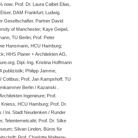
 now; Prof. Dr. Laura Calbet Elias,
er Elser, DAM Frankfurt; Ludwig
er Gesellschafter, Partner David
ersity of Manchester; Kaye Geipel,
ann, TU Berlin; Prof. Peter
. Sabine Hansmann, HCU Hamburg;
eck; HHS Planer + Architekten AG,
ure.org; Dipl.-Ing. Kristina Hoffmann
4 publizistik; Philipp Jamme,
TU Cottbus; Prof. Jan Kampshoff, TU
tenkammer Berlin / Kazanski .
rchitekten Ingenieure; Prof.
nd Kniess, HCU Hamburg; Prof. Dr.
 / Ini. Stadt Neudenken / Runder
 Teleinternetcafé; Prof. Dr. Silke
useum; Silvan Linden, Büros für
chrift; Prof. Charlotte Malterre-