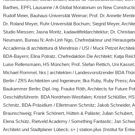
Barthes, EPFL Lausanne / A Global Moratorium on New Construction
Rudolf Meier, Bauhaus-Universität Weimar; Prof. Dr. Annette Ment
Dr. Roland Meyer, Ruhr-Universität Bochum; Siegrid Meyer, Architek
Studio Miessen; Jasna Moritz, kadawittfeldarchitektur; Dr. Christi
Neumann, Bureau N; Anh-Linh Ngo, Chefredakteur und Herausgeber A
Accademia di architettura di Mendrisio / USI / Muck Petzet Architekt
BDA-Bayern; Elina Potratz, Chefredaktion Die Architekt; Katja Reic
Luise Rellensmann, HS München; Prof. Stefan Rettich, Uni Kassel; Pr
Michael Rommel, hks | architekten / Landesvorsitzender BDA Thür
Berlin / ZRS Architekten und Ingenieure; Ilka Ruby, Ruby Press; 
Baukammer Berlin; Dipl.-Ing. Frauke Röth, Architects for Future P
Geschäftsführerin BDA Nordrhein-Westfalen; Kristof Schlüßler, HS Mü
Schmitz, BDA-Präsidium / Ellertmann Schmitz; Jakob Schneider, Ar
Braunschweig; Frank Schönert, Hütten & Paläste; Julian Schubert, 
Elena Schütz, Rietveld Academy / Something Fantastic; Jan Schwe
Architekt und Stadtplaner Lübeck; s+ | station.plus (Institut für En