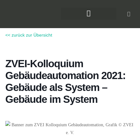
Zum
Inhalt
springen
DAS KLIMAFORUM BAU
<< zurück zur Übersicht
ZVEI-Kolloquium
Gebäudeautomation 2021:
Gebäude als System –
Gebäude im System