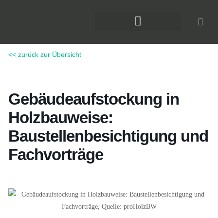
Zum
Inhalt
springen
DAS KLIMAFORUM BAU
<< zurück zur Übersicht
Gebäudeaufstockung in
Holzbauweise:
Baustellenbesichtigung und
Fachvorträge