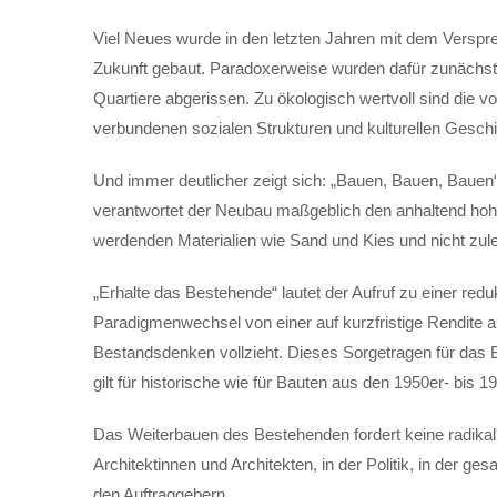
Viel Neues wurde in den letzten Jahren mit dem Verspre
Zukunft gebaut. Paradoxerweise wurden dafür zunächs
Quartiere abgerissen. Zu ökologisch wertvoll sind die 
verbundenen sozialen Strukturen und kulturellen Geschi
Und immer deutlicher zeigt sich: „Bauen, Bauen, Bauen
verantwortet der Neubau maßgeblich den anhaltend ho
werdenden Materialien wie Sand und Kies und nicht zul
„Erhalte das Bestehende“ lautet der Aufruf zu einer reduk
Paradigmenwechsel von einer auf kurzfristige Rendite a
Bestandsdenken vollzieht. Dieses Sorgetragen für das B
gilt für historische wie für Bauten aus den 1950er- bis 1
Das Weiterbauen des Bestehenden fordert keine radikal 
Architektinnen und Architekten, in der Politik, in der g
den Auftraggebern.