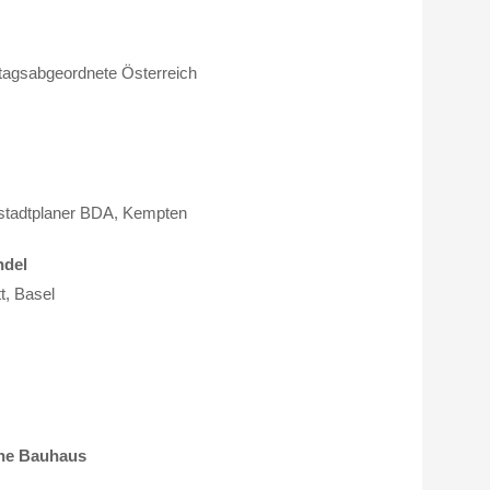
dtagsabgeordnete Österreich
d stadtplaner BDA, Kempten
ndel
t, Basel
che Bauhaus