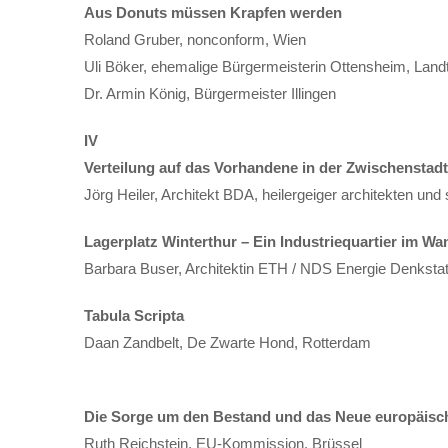
Aus Donuts müssen Krapfen werden
Roland Gruber, nonconform, Wien
Uli Böker, ehemalige Bürgermeisterin Ottensheim, Lan
Dr. Armin König, Bürgermeister Illingen
IV
Verteilung auf das Vorhandene in der Zwischenstadt
Jörg Heiler, Architekt BDA, heilergeiger architekten un
Lagerplatz Winterthur – Ein Industriequartier im Wa
Barbara Buser, Architektin ETH / NDS Energie Denkstat
Tabula Scripta
Daan Zandbelt, De Zwarte Hond, Rotterdam
Die Sorge um den Bestand und das Neue europäis
Ruth Reichstein, EU-Kommission, Brüssel