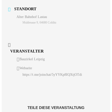
STANDORT
Alter Bahnhof Lastau
Muldenaue 9, 04680 Colditz
VERANSTALTER
Bauzirkel Leipzig
Webseite
https://t.me/joinchat/5yYYKp8IQXtjOTdi
TEILE DIESE VERANSTALTUNG