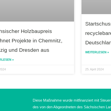
Startschus
hsischer Holzbaupreis
recycleba
hnet Projekte in Chemnitz,
Deutschla
pzig und Dresden aus
WEITERLESEN »
RLESEN »
 2024
25. April 2024
Diese Maßnahme wurde mitfinanziert mit Steuer
des von den Abgeordneten des Sächsischen La