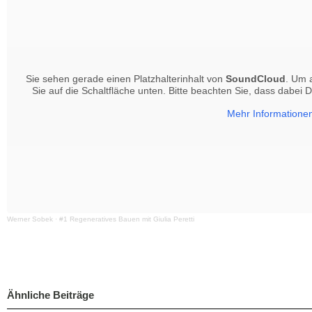
Sie sehen gerade einen Platzhalterinhalt von
SoundCloud
. Um a
Sie auf die Schaltfläche unten. Bitte beachten Sie, dass dabei
Mehr Informatione
Werner Sobek
·
#1 Regeneratives Bauen mit Giulia Peretti
Ähnliche Beiträge