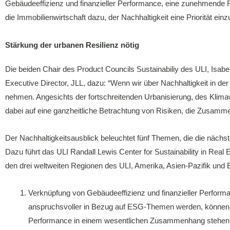
Gebäudeeffizienz und finanzieller Performance, eine zunehmende R
die Immobilienwirtschaft dazu, der Nachhaltigkeit eine Priorität ei
Stärkung der urbanen Resilienz nötig
Die beiden Chair des Product Councils Sustainabiliy des ULI, Isa
Executive Director, JLL, dazu: “Wenn wir über Nachhaltigkeit in d
nehmen. Angesichts der fortschreitenden Urbanisierung, des Klimaw
dabei auf eine ganzheitliche Betrachtung von Risiken, die Zusamme
Der Nachhaltigkeitsausblick beleuchtet fünf Themen, die die nächste
Dazu führt das ULI Randall Lewis Center for Sustainability in Rea
den drei weltweiten Regionen des ULI, Amerika, Asien-Pazifik und 
Verknüpfung von Gebäudeeffizienz und finanzieller Perform
anspruchsvoller in Bezug auf ESG-Themen werden, können 
Performance in einem wesentlichen Zusammenhang stehen w