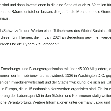
nd und dass Investitionen in die eine Seite oft auch zu Vorteilen für
und Räume entstehen lassen, die gut für die Menschen, die Gemei
inaus.
h/Schweiz: “In den Worten eines Teilnehmers des Global Sustainabili
hts dieser fünf Themen, die im Jahr 2024 an Bedeutung gewinnen wer
 werden und die Dynamik zu erhöhen.”
rte Forschungs- und Bildungsorganisation mit über 45.000 Mitgliedern
hemen der Immobilienwirtschaft widmet. 1936 in Washington D.C. gegr
ten der Immobilienwirtschaft und der Stadtentwicklung, die sich als Ci
n Europa, die in 15 nationalen Netzwerken organisiert sind. Ziel ist
rung der Lebensqualität in den Städten und Kommunen stetig weiter 
iche Verantwortung. Weitere Informationen unter germany.uli.org und 