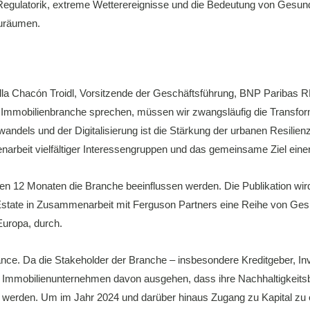
egulatorik, extreme Wetterereignisse und die Bedeutung von Gesundh
nzuräumen.
bella Chacón Troidl, Vorsitzende der Geschäftsführung, BNP Paribas 
er Immobilienbranche sprechen, müssen wir zwangsläufig die Transfor
andels und der Digitalisierung ist die Stärkung der urbanen Resilie
narbeit vielfältiger Interessengruppen und das gemeinsame Ziel eine
n 12 Monaten die Branche beeinflussen werden. Die Publikation wird se
l Estate in Zusammenarbeit mit Ferguson Partners eine Reihe von Ge
Europa, durch.
ance. Da die Stakeholder der Branche – insbesondere Kreditgeber, I
Immobilienunternehmen davon ausgehen, dass ihre Nachhaltigkeitsb
erden. Um im Jahr 2024 und darüber hinaus Zugang zu Kapital zu 