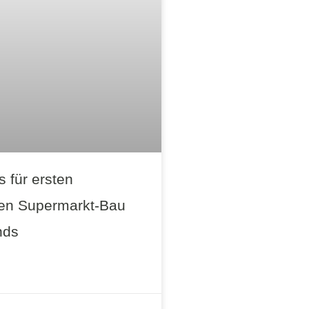
s für ersten
ren Supermarkt-Bau
nds