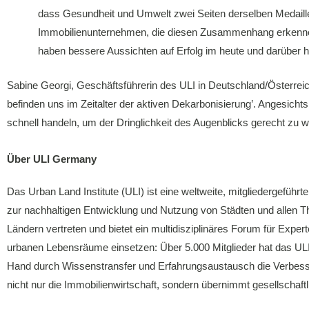
dass Gesundheit und Umwelt zwei Seiten derselben Medaille si
Immobilienunternehmen, die diesen Zusammenhang erkennen 
haben bessere Aussichten auf Erfolg im heute und darüber h
Sabine Georgi, Geschäftsführerin des ULI in Deutschland/Österreic
befinden uns im Zeitalter der aktiven Dekarbonisierung’. Angesic
schnell handeln, um der Dringlichkeit des Augenblicks gerecht zu
Über ULI Germany
Das Urban Land Institute (ULI) ist eine weltweite, mitgliedergefüh
zur nachhaltigen Entwicklung und Nutzung von Städten und allen T
Ländern vertreten und bietet ein multidisziplinäres Forum für Exper
urbanen Lebensräume einsetzen: Über 5.000 Mitglieder hat das ULI i
Hand durch Wissenstransfer und Erfahrungsaustausch die Verbesse
nicht nur die Immobilienwirtschaft, sondern übernimmt gesellschaftl