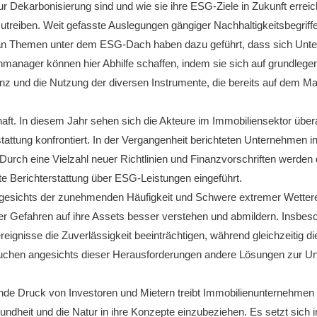
 Dekarbonisierung sind und wie sie ihre ESG-Ziele in Zukunft errei
reiben. Weit gefasste Auslegungen gängiger Nachhaltigkeitsbegriffe 
e an Themen unter dem ESG-Dach haben dazu geführt, dass sich Unte
ienmanager können hier Abhilfe schaffen, indem sie sich auf grundlege
ienz und die Nutzung der diversen Instrumente, die bereits auf dem M
haft. In diesem Jahr sehen sich die Akteure im Immobiliensektor übe
ttung konfrontiert. In der Vergangenheit berichteten Unternehmen in er
urch eine Vielzahl neuer Richtlinien und Finanzvorschriften werden 
e Berichterstattung über ESG-Leistungen eingeführt.
Angesichts der zunehmenden Häufigkeit und Schwere extremer Wette
r Gefahren auf ihre Assets besser verstehen und abmildern. Insbeso
gnisse die Zuverlässigkeit beeinträchtigen, während gleichzeitig die
chen angesichts dieser Herausforderungen andere Lösungen zur Unte
de Druck von Investoren und Mietern treibt Immobilienunternehmen d
dheit und die Natur in ihre Konzepte einzubeziehen. Es setzt sich 