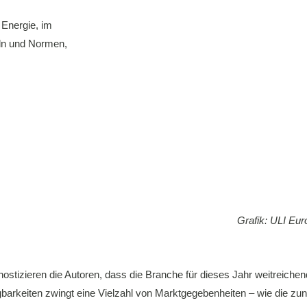
,
Energie
,
im
ln und Normen
,
Grafik: ULI Eur
ognostizieren die Autoren, dass die Branche für dieses Jahr weitrei
wägbarkeiten zwingt eine Vielzahl von Marktgegebenheiten – wie die z