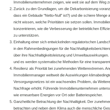
Immobilienunternehmen zeigen, wie weit sie auf dem Weg zur
Zurück zu den Grundlagen, um die Dekarbonisierung voranzut
dass ein Gebäude “Netto-Null” ist?) und die schiere Meng
nicht wissen, welche Prioritäten sie setzen sollen. Immobil
konzentrieren, wie die Verbesserung der betrieblichen Effiz
zu unterstützen.
Einhaltung einer sich entwickelnden regulatorischen Landsc
in den Rahmenbedingungen für die Nachhaltigkeitsberichtersta
über ihre Nachhaltigkeitsleistung und Umweltauswirkungen. D
und es werden systematische Methoden für eine transparent
Resilienz als Priorität bei zunehmenden Wetterextremen. 
Immobilienmanager weltweit die Auswirkungen klimabedingte
Versorgungsnetzes ist ein wachsendes Problem, da Wettererei
Nachfrage erhöht. Führende Immobilienunternehmen untersu
wie erneuerbare Energien vor Ort oder Batteriespeicher.
Ganzheitliche Betrachtung der Nachhaltigkeit. Der zunehmen
betrachten und neben dem Klima auch die menschliche Gesun