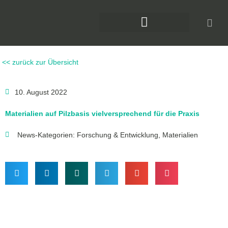
Zum
Inhalt
springen
DAS KLIMAFORUM BAU
<< zurück zur Übersicht
10. August 2022
Materialien auf Pilzbasis vielversprechend für die Praxis
News-Kategorien:
Forschung & Entwicklung
,
Materialien