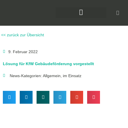
Zum
Inhalt
springen
DAS KLIMAFORUM BAU
<< zurück zur Übersicht
9. Februar 2022
Lösung für KfW Gebäudeförderung vorgestellt
News-Kategorien:
Allgemein
,
im Einsatz