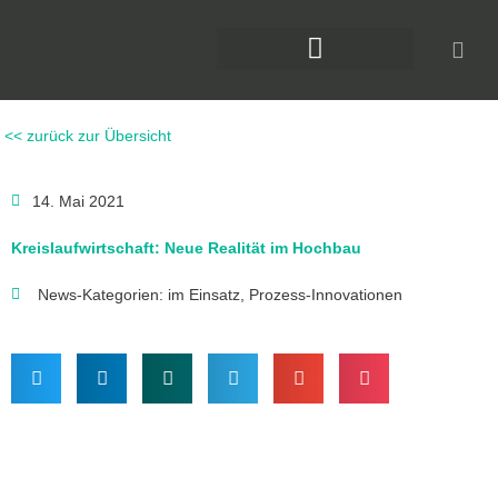
Zum
Inhalt
springen
DAS KLIMAFORUM BAU
<< zurück zur Übersicht
14. Mai 2021
Kreislaufwirtschaft: Neue Realität im Hochbau
News-Kategorien:
im Einsatz
,
Prozess-Innovationen