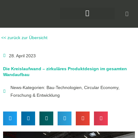
Zum
Inhalt
springen
DAS KLIMAFORUM BAU
<< zurück zur Übersicht
28. April 2023
Die Kreislaufwand – zirkuläres Produktdesign im gesamten
Wandaufbau
News-Kategorien:
Bau-Technologien
,
Circular Economy
,
Forschung & Entwicklung