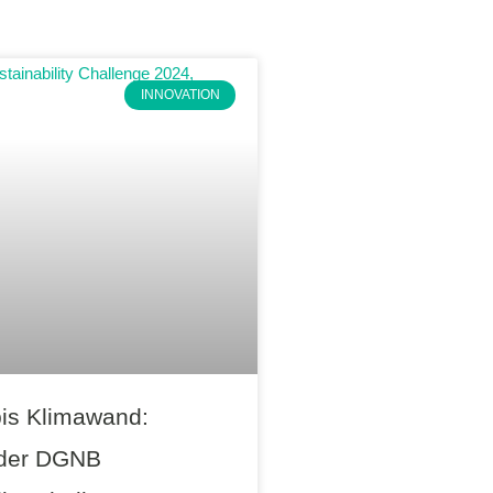
INNOVATION
is Klimawand:
 der DGNB