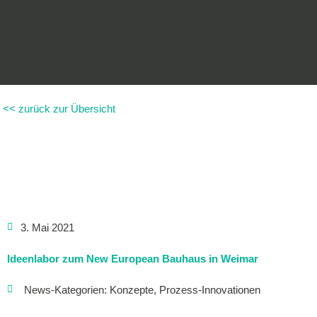
Zum
Inhalt
springen
<< zurück zur Übersicht
3. Mai 2021
Ideenlabor zum New European Bauhaus in Weimar
News-Kategorien:
Konzepte
,
Prozess-Innovationen