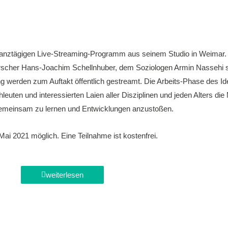
ganztägigen Live-Streaming-Programm aus seinem Studio in Weimar.
rscher Hans-Joachim Schellnhuber, dem Soziologen Armin Nassehi 
ng werden zum Auftakt öffentlich gestreamt. Die Arbeits-Phase des Id
hleuten und interessierten Laien aller Disziplinen und jeden Alters di
te gemeinsam zu lernen und Entwicklungen anzustoßen.
Mai 2021 möglich. Eine Teilnahme ist kostenfrei.
weiterlesen