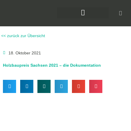
Zum
Inhalt
springen
DAS KLIMAFORUM BAU
<< zurück zur Übersicht
18. Oktober 2021
Holzbaupreis Sachsen 2021 – die Dokumentation