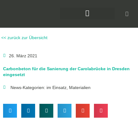
Zum
Inhalt
springen
DAS KLIMAFORUM BAU
<< zurück zur Übersicht
26. März 2021
Carbonbeton für die Sanierung der Carolabrücke in Dresden
eingesetzt
News-Kategorien:
im Einsatz
,
Materialien