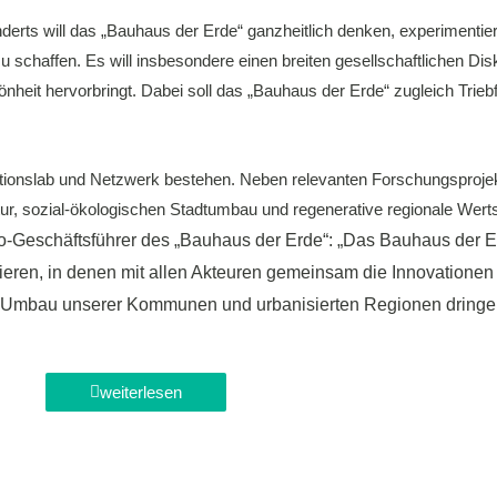
ts will das „Bauhaus der Erde“ ganzheitlich denken, experimentieren
u schaffen. Es will insbesondere einen breiten gesellschaftlichen Di
nheit hervorbringt. Dabei soll das „Bauhaus der Erde“ zugleich Trieb
tionslab und Netzwerk bestehen. Neben relevanten Forschungsprojek
ktur, sozial-ökologischen Stadtumbau und regenerative regionale Wer
 Co-Geschäftsführer des „Bauhaus der Erde“: „Das Bauhaus der E
itiieren, in denen mit allen Akteuren gemeinsam die Innovation
chen Umbau unserer Kommunen und urbanisierten Regionen dring
weiterlesen