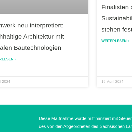
Finalisten
Sustainabi
werk neu interpretiert:
stehen fes
haltige Architektur mit
WEITERLESEN »
italen Bautechnologien
RLESEN »
il 2024
19. April 2024
Diese Maßnahme wurde mitfinanziert mit Steuer
des von den Abgeordneten des Sächsischen La