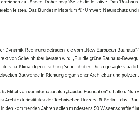
rreichen zu können. Daher begrüße ich die Initiative. Das ‘Bauhaus d
eich leisten. Das Bundesministerium für Umwelt, Naturschutz und nu
 der Dynamik Rechnung getragen, die vom „New European Bauhaus“-
rekt von Schellnhuber beraten wird. „Für die grüne Bauhaus-Bewegun
stituts für Klimafolgenforschung Schellnhuber. Die zugesagte staatli
 weltweiten Bauwende in Richtung organischer Architektur und polyze
s Mittel von der internationalen „Laudes Foundation“ erhalten. Nun
s Architekturinstitutes der Technischen Universität Berlin – das „Ba
. In den kommenden Jahren sollen mindestens 50 Wissenschaftler*in