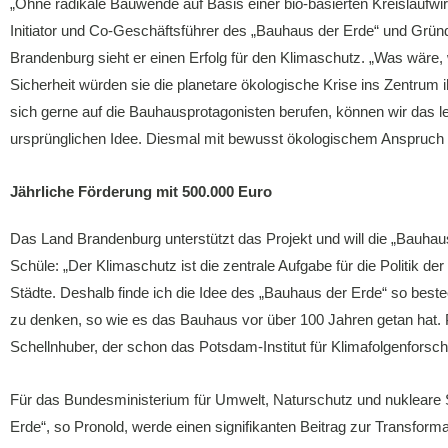
„Ohne radikale Bauwende auf Basis einer bio-basierten Kreislaufwi
Initiator und Co-Geschäftsführer des „Bauhaus der Erde“ und Grün
Brandenburg sieht er einen Erfolg für den Klimaschutz. „Was wäre, 
Sicherheit würden sie die planetare ökologische Krise ins Zentrum
sich gerne auf die Bauhausprotagonisten berufen, können wir das 
ursprünglichen Idee. Diesmal mit bewusst ökologischem Anspruch
Jährliche Förderung mit 500.000 Euro
Das Land Brandenburg unterstützt das Projekt und will die „Bauhau
Schüle: „Der Klimaschutz ist die zentrale Aufgabe für die Politik 
Städte. Deshalb finde ich die Idee des „Bauhaus der Erde“ so beste
zu denken, so wie es das Bauhaus vor über 100 Jahren getan hat. 
Schellnhuber, der schon das Potsdam-Institut für Klimafolgenforsch
Für das Bundesministerium für Umwelt, Naturschutz und nukleare Sic
Erde“, so Pronold, werde einen signifikanten Beitrag zur Transform