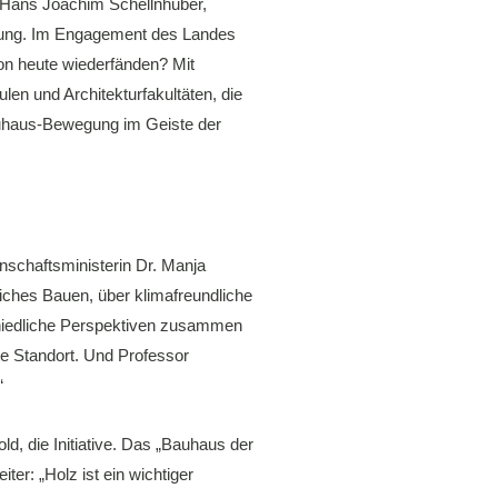
. Hans Joachim Schellnhuber,
schung. Im Engagement des Landes
von heute wiederfänden? Mit
en und Architekturfakultäten, die
Bauhaus-Bewegung im Geiste der
nschaftsministerin Dr. Manja
liches Bauen, über klimafreundliche
schiedliche Perspektiven zusammen
e Standort. Und Professor
“
d, die Initiative. Das „Bauhaus der
er: „Holz ist ein wichtiger