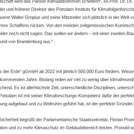
rtschaft wird das Pariser Klimaabkommen scheitern“, so Prof. Dr. Dr
der und früherer Direktor des Potsdam Instituts für Klimafolgenfor
wenn Walter Gropius und seine Mitstreiter sich plötzlich in der Welt 
 ihres Schaffens rücken. Von den meisten zeitgenössischen Kunstschul
leider noch nicht sagen. Das wollen wir ändern – mit einer zweiten 
 und von Brandenburg aus.“
s der Erde“ gGmbH ab 2022 mit jährlich 500.000 Euro fördern. Wisse
der kommenden Jahre. Bislang reden wir viel zu wenig über klimafreund
chend. Es ist allerhöchste Zeit, unterschiedliche Disziplinen, unter
Potsdam ist mit seiner Klimaforschungs-Kompetenz dafür der perfekt
ung aufgebaut und zu Weltruhm geführt hat, ist der perfekte Gründer.
herheit begrüßt der Parlamentarische Staatssekretär, Florian Pronol
ation und zu mehr Klimaschutz im Gebäudebereich leisten. Pronold weit