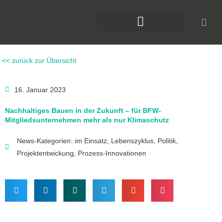
Zum
Inhalt
springen
DAS KLIMAFORUM BAU
<< zurück zur Übersicht
16. Januar 2023
Nachhaltiges Bauen in der Zukunft – für BFW-
Mitgliedsunternehmen mehr als nur Klimaschutz
News-Kategorien:
im Einsatz
,
Lebenszyklus
,
Politik
,
Projektentwickung
,
Prozess-Innovationen