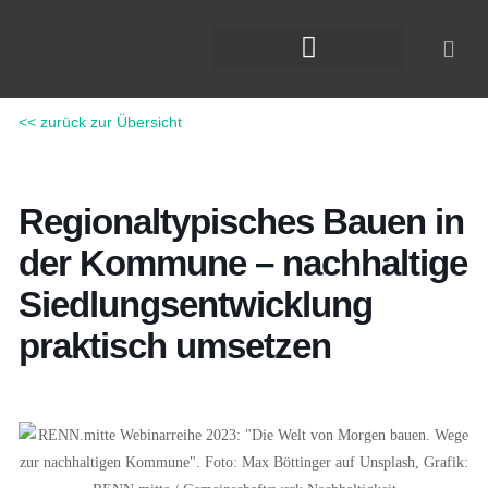
Zum
Inhalt
springen
DAS KLIMAFORUM BAU
<< zurück zur Übersicht
Regionaltypisches Bauen in
der Kommune – nachhaltige
Siedlungsentwicklung
praktisch umsetzen