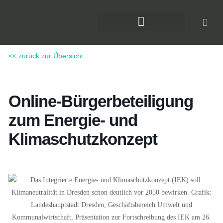
Zum
Inhalt
springen
DAS KLIMAFORUM BAU
<< zurück zur Übersicht
Online-Bürgerbeteiligung
zum Energie- und
Klimaschutzkonzept