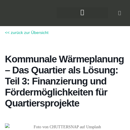
Zum
Inhalt
springen
DAS KLIMAFORUM BAU
<< zurück zur Übersicht
Kommunale Wärmeplanung
– Das Quartier als Lösung:
Teil 3: Finanzierung und
Fördermöglichkeiten für
Quartiersprojekte