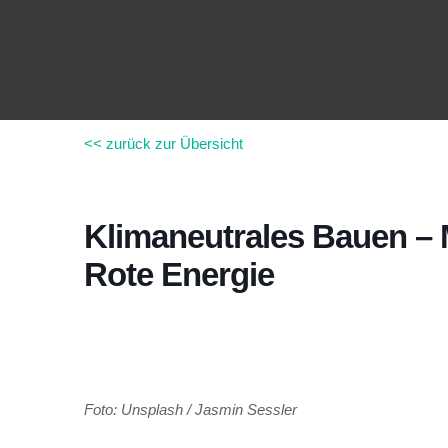
Zum
Inhalt
springen
<< zurück zur Übersicht
Klimaneutrales Bauen –
Rote Energie
Foto: Unsplash / Jasmin Sessler