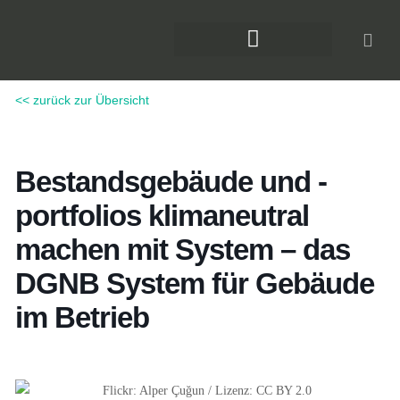
Zum
Inhalt
springen
DAS KLIMAFORUM BAU
<< zurück zur Übersicht
Bestandsgebäude und -
portfolios klimaneutral
machen mit System – das
DGNB System für Gebäude
im Betrieb